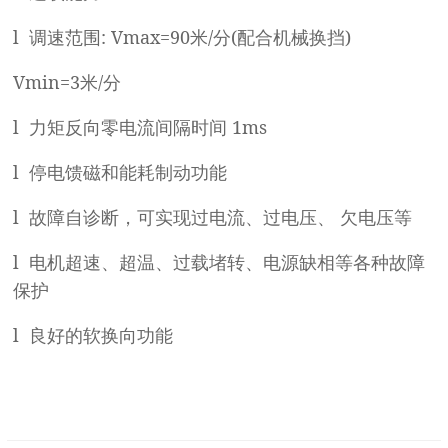
l
: Vmax=90
/
(
)
调速范围
米
分
配合机械换挡
Vmin=3
/
米
分
l
1ms
力矩反向零电流间隔时间
l
停电馈磁和能耗制动功能
l
故障自诊断，可实现过电流、过电压、
欠电压等
l
电机超速、超温、过载堵转、电源缺相等各种故障
保护
l
良好的软换向功能