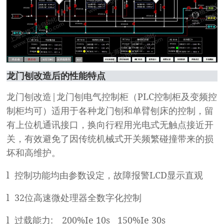
龙门刨改造后的性能特点
|
PLC
龙门刨改造
龙门刨电气控制柜（
控制柜及变频控
制柜均可）适用于各种龙门刨和单臂刨床的控制，留
有上位机通讯接口，换向行程用光电式无触点接近开
关，有效避免了因传统机械式开关频繁碰撞带来的损
坏和高维护。
l
LCD
控制功能均由参数设定，故障报警
显示直观
l 32
位高速微处理器全数字化控制
l
:
200%Ie 10s 150%Ie 30s
过载能力